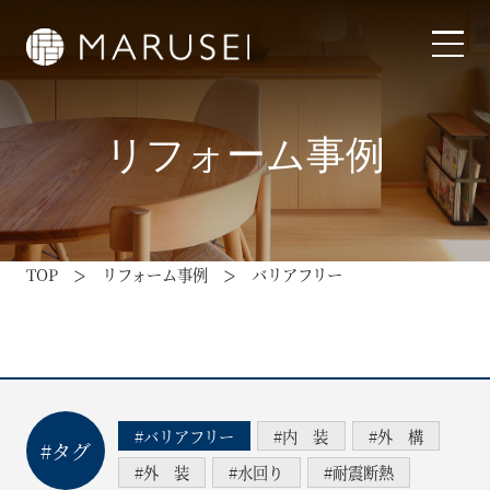
リフォーム事例
はじめての方へ
リノベーション事例
TOP
リフォーム事例
バリアフリー
リフォーム事例
家まもり（コラム）
#バリアフリー
#内 装
#外 構
#タグ
会社情報
#外 装
#水回り
#耐震断熱